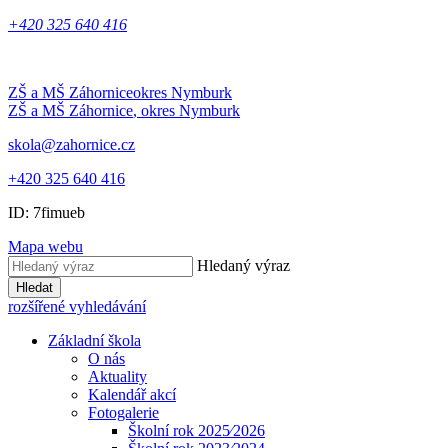
+420 325 640 416
ZŠ a MŠ Záhornice
okres Nymburk
ZŠ a MŠ Záhornice
, okres Nymburk
skola@zahornice.cz
+420 325 640 416
ID: 7fimueb
Mapa webu
Hledaný výraz
Hledat
rozšířené vyhledávání
Základní škola
O nás
Aktuality
Kalendář akcí
Fotogalerie
Školní rok 2025⁄2026