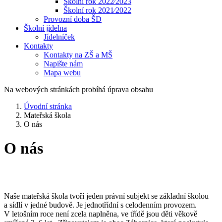
Školní rok 2022⁄2023
Školní rok 2021⁄2022
Provozní doba ŠD
Školní jídelna
Jídelníček
Kontakty
Kontakty na ZŠ a MŠ
Napište nám
Mapa webu
Na webových stránkách probíhá úprava obsahu
Úvodní stránka
Mateřská škola
O nás
O nás
Naše mateřská škola tvoří jeden právní subjekt se základní školou
a sídlí v jedné budově. Je jednotřídní s celodenním provozem.
V letošním roce není zcela naplněna, ve třídě jsou děti věkově