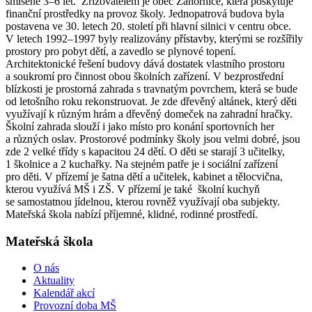
smíšené 3–6 let. Zřizovatelem je obec Záhornice, která poskytuje
finanční prostředky na provoz školy. Jednopatrová budova byla
postavena ve 30. letech 20. století při hlavní silnici v centru obce.
V letech 1992–1997 byly realizovány přístavby, kterými se rozšířily
prostory pro pobyt dětí, a zavedlo se plynové topení.
Architektonické řešení budovy dává dostatek vlastního prostoru
a soukromí pro činnost obou školních zařízení. V bezprostřední
blízkosti je prostorná zahrada s travnatým povrchem, která se bude
od letošního roku rekonstruovat. Je zde dřevěný altánek, který děti
využívají k různým hrám a dřevěný domeček na zahradní hračky.
Školní zahrada slouží i jako místo pro konání sportovních her
a různých oslav. Prostorové podmínky školy jsou velmi dobré, jsou
zde 2 velké třídy s kapacitou 24 dětí. O děti se starají 3 učitelky,
1 školnice a 2 kuchařky. Na stejném patře je i sociální zařízení
pro děti. V přízemí je šatna dětí a učitelek, kabinet a tělocvična,
kterou využívá MŠ i ZŠ. V přízemí je také školní kuchyň
se samostatnou jídelnou, kterou rovněž využívají oba subjekty.
Mateřská škola nabízí příjemné, klidné, rodinné prostředí.
Mateřská škola
O nás
Aktuality
Kalendář akcí
Provozní doba MŠ